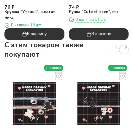
76
₽
74
₽
Кружка "Утенок", желтая,
Ручка "Cute chicken", mix
микс
В наличии 14 шт.
В наличии 18 шт.
В корзину
В корзину
C этим товаром также
покупают
новинка
новинка