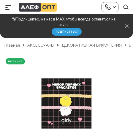
📶Подпишитесь на нас в MAX, чтобы всегда оставаться на
связи
Подписаться
Главная
АКСЕССУАРЫ
ДЕКОРАТИВНАЯ БИЖУТЕРИЯ
Б
новинка