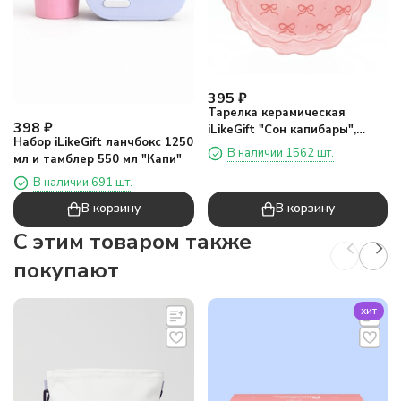
395
₽
Тарелка керамическая
398
₽
iLikeGift "Сон капибары",
Набор iLikeGift ланчбокс 1250
20,2х20,2х2 см
В наличии 1562 шт.
мл и тамблер 550 мл "Капи"
В наличии 691 шт.
В корзину
В корзину
C этим товаром также
покупают
хит