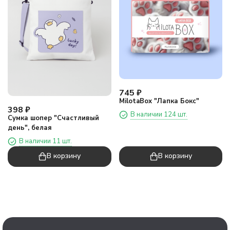
745
₽
MilotaBox "Лапка Бокс"
398
₽
В наличии 124 шт.
Сумка шопер "Счастливый
день", белая
В наличии 11 шт.
В корзину
В корзину