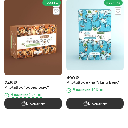
новинка
новинка
490
₽
745
₽
MilotaBox мини "Лама Бокс"
MilotaBox "Бобер Бокс"
В наличии 106 шт.
В наличии 224 шт.
В корзину
В корзину