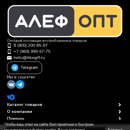
Оптовый поставщик востребованных товаров
8 (800) 200-85-87
+7 (969) 999-57-75
hello@ilikegift.ru
Telegram
Мы в соцсетях
Каталог товаров
О компании
Помощь
Чтобы ваш опыт на сайте был приятным и быстрым,
Политика персональных данных
© 2012-2026 ООО "Первая торговая компания"
Хорошо