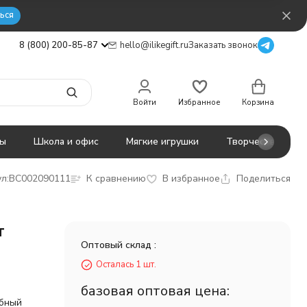
ься
8 (800) 200-85-87
hello@ilikegift.ru
Заказать звонок
Войти
Избранное
Корзина
ты
Школа и офис
Мягкие игрушки
Творчество
л:
BC002090111
К сравнению
В избранное
Поделиться
т
Оптовый склад :
Осталась 1 шт.
базовая оптовая цена:
обный