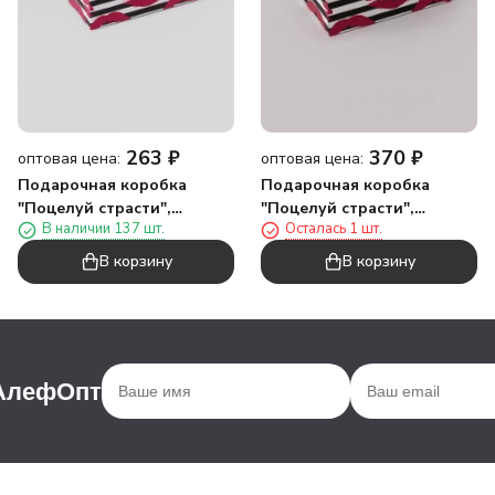
263
₽
370
₽
оптовая цена:
оптовая цена:
Подарочная коробка
Подарочная коробка
"Поцелуй страсти",
"Поцелуй страсти",
В наличии 137 шт.
Осталась 1 шт.
17*17*8
19*19*9,5
В корзину
В корзину
 АлефОпт