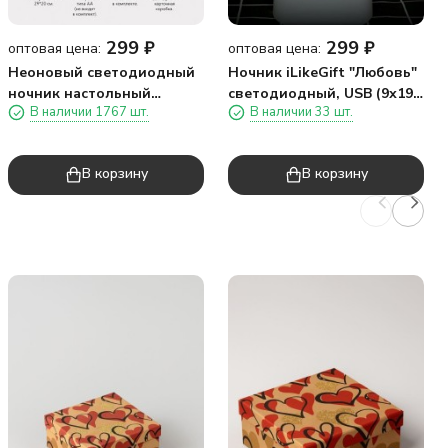
299
₽
299
₽
оптовая цена:
оптовая цена:
Неоновый светодиодный
Ночник iLikeGift "Любовь"
ночник настольный
светодиодный, USB (9х19
В наличии 1767 шт.
В наличии 33 шт.
"Сердце", розовое
см)
свечение (30,5х20 см)
В корзину
В корзину