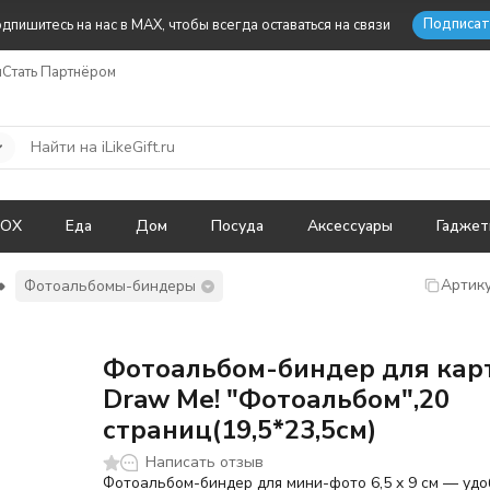
Подписат
дпишитесь на нас в MAX, чтобы всегда оставаться на связи
ы
Стать Партнёром
BOX
Еда
Дом
Посуда
Аксессуары
Гадже
Артику
Фотоальбомы-биндеры
Фотоальбом-биндер для кар
Draw Me! "Фотоальбом",20
страниц(19,5*23,5см)
Написать отзыв
Фотоальбом-биндер для мини-фото 6,5 x 9 см — уд