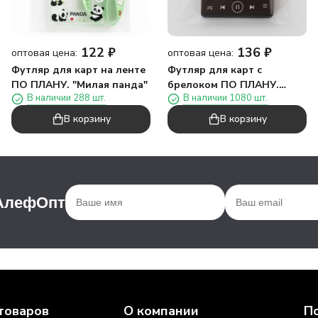
122
₽
136
₽
оптовая цена:
оптовая цена:
Футляр для карт на ленте
Футляр для карт с
ПО ПЛАНУ. "Милая панда"
брелоком ПО ПЛАНУ.
В наличии 288 шт.
В наличии 1080 шт.
"Песня на века", черный
В корзину
В корзину
 АлефОпт
товаров
О компании
П