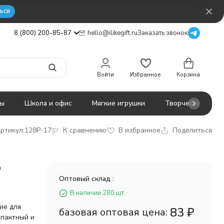
ься
8 (800) 200-85-87
hello@ilikegift.ru
Заказать звонок
Войти
Избранное
Корзина
ты
Школа и офис
Мягкие игрушки
Творчество
ртикул:
128P-17
К сравнению
В избранное
Поделиться
О
Оптовый склад :
В наличии 280 шт.
ие для
83
₽
базовая оптовая цена:
мпактный и