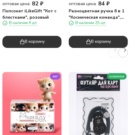
82
₽
84
₽
оптовая цена:
оптовая цена:
Попсокет iLikeGift "Кот с
Разноцветная ручка 8 в 1
блестками", розовый
"Космическая команда",
В наличии 8 шт.
В наличии 25 шт.
кот
В корзину
В корзину
хит
новинка