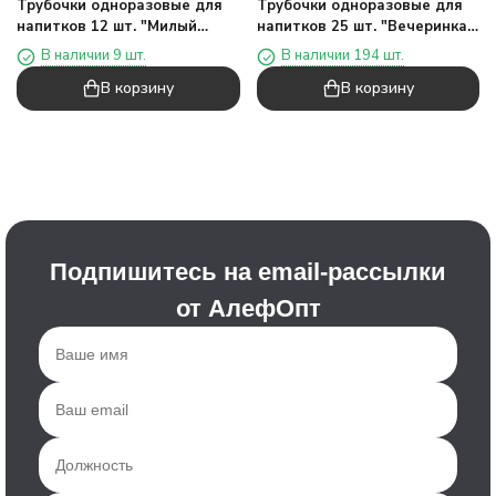
Трубочки одноразовые для
Трубочки одноразовые для
напитков 12 шт. "Милый
напитков 25 шт. "Вечеринка",
горошек", розовый (200 мм)
синий (197 мм)
В наличии 9 шт.
В наличии 194 шт.
В корзину
В корзину
Подпишитесь на email-рассылки
от АлефОпт