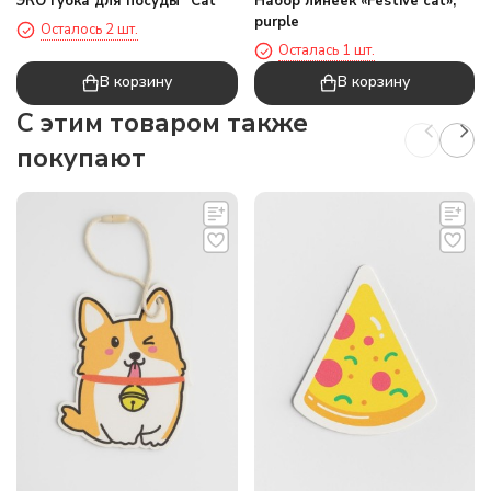
ЭКО губка для посуды "Cat"
Набор линеек «Festive cat»,
purple
Осталось 2 шт.
Осталась 1 шт.
В корзину
В корзину
C этим товаром также
покупают