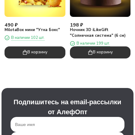
490
₽
198
₽
MilotaBox мини "Утка Бокс"
Ночник 3D iLikeGift
"Солнечная система" (6 см)
В наличии 102 шт.
В наличии 199 шт.
В корзину
В корзину
Подпишитесь на email-рассылки
от АлефОпт