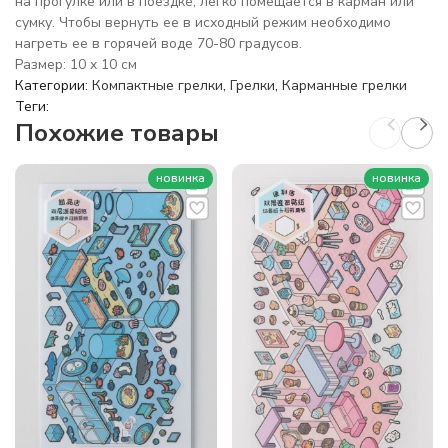
на прогулке или в поездке, легко помещается в карман или
сумку. Чтобы вернуть ее в исходный режим необходимо
нагреть ее в горячей воде 70-80 градусов.
Размер: 10 x 10 см
Категории:
Компактные грелки
,
Грелки
,
Карманные грелки
Теги:
Похожие товары
новинка
новинка