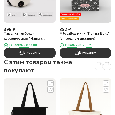
399
₽
392
₽
Тарелка глубокая
MilotaBox мини "Панда Бокс"
керамическая "Чаша с
(в прошлом дизайне)
пандой", 13 х 15 х 15 см
В наличии 873 шт.
В наличии 53 шт.
В корзину
В корзину
C этим товаром также
покупают