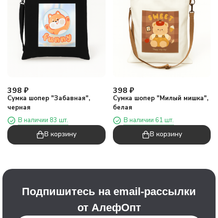
398
₽
398
₽
Сумка шопер "Забавная",
Сумка шопер "Милый мишка",
черная
белая
В наличии 83 шт.
В наличии 61 шт.
В корзину
В корзину
Подпишитесь на email-рассылки
от АлефОпт