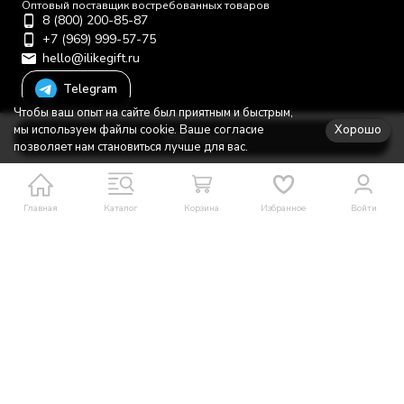
Оптовый поставщик востребованных товаров
8 (800) 200-85-87
+7 (969) 999-57-75
hello@ilikegift.ru
Telegram
Чтобы ваш опыт на сайте был приятным и быстрым,
Мы в соцсетях
Хорошо
мы используем файлы cookie. Ваше согласие
В корзину
позволяет нам становиться лучше для вас.
Каталог товаров
Главная
Каталог
Корзина
Избранное
Войти
О компании
Помощь
Политика персональных данных
© 2012-2026 ООО "Первая торговая компания"