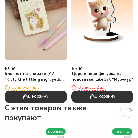
65
₽
65
₽
Блокнот на спирали (А7)
Деревянная фигурка на
"Kitty the little gang", yellow
подставке iLikeGift "Мур-мур"
(10.5*7.5)
Осталось 4 шт.
Осталось 2 шт.
В корзину
В корзину
C этим товаром также
покупают
новинка
новинка