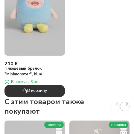
210
₽
Плюшевый брелок
"Minimonster", blue
В наличии 6 шт.
В корзину
C этим товаром также
покупают
новинка
новинка