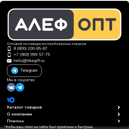
Оптовый поставщик востребованных товаров
8 (800) 200-85-87
+7 (969) 999-57-75
hello@ilikegift.ru
Telegram
Мы в соцсетях
Каталог товаров
О компании
Помощь
Чтобы ваш опыт на сайте был приятным и быстрым,
Политика персональных данных