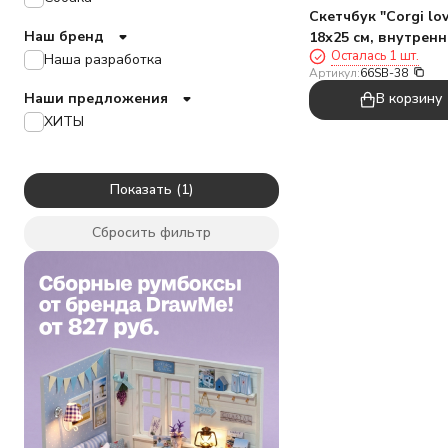
Скетчбук "Сorgi lo
Наш бренд
18х25 см, внутрен
Осталась 1 шт.
блок 100гр
Наша разработка
Артикул:
66SB-38
Наши предложения
В корзину
ХИТЫ
Показать
Сбросить фильтр