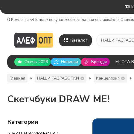
📶По
О Компании
Помощь покупателям
Бесплатная доставка
Блог
Отзыв
Каталог
НАШИ РАЗРАБ
Осень 2026
Новинки
Бренды
MiLOTA 
Главная
НАШИ РАЗРАБОТКИ
Канцелярия
Скетчбуки DRAW ME!
Категории
НАШИ РАЗРАБОТКИ