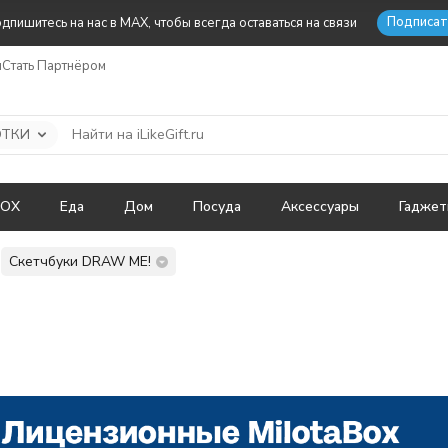
Подписат
дпишитесь на нас в MAX, чтобы всегда оставаться на связи
ы
Стать Партнёром
ОТКИ
BOX
Еда
Дом
Посуда
Аксессуары
Гадже
Скетчбуки DRAW ME!