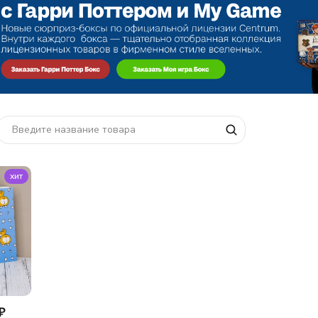
хит
₽