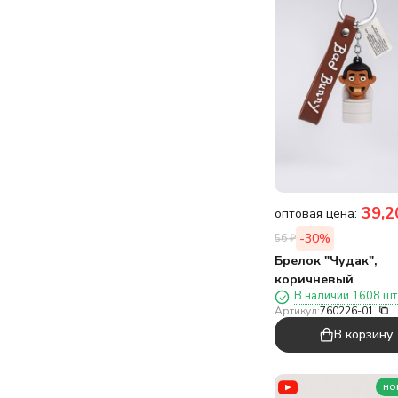
39,2
оптовая цена:
-30%
56
₽
Брелок "Чудак",
коричневый
В наличии 1608 шт
Артикул:
760226-01
В корзину
но