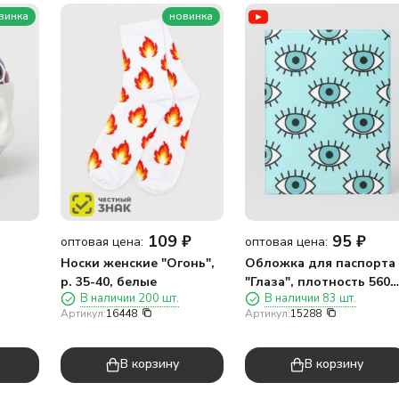
винка
новинка
109
₽
95
₽
оптовая цена:
оптовая цена:
Носки женские "Огонь",
Обложка для паспорта
р. 35-40, белые
"Глаза", плотность 560
В наличии 200 шт.
В наличии 83 шт.
мкм
Артикул:
16448
Артикул:
15288
В корзину
В корзину