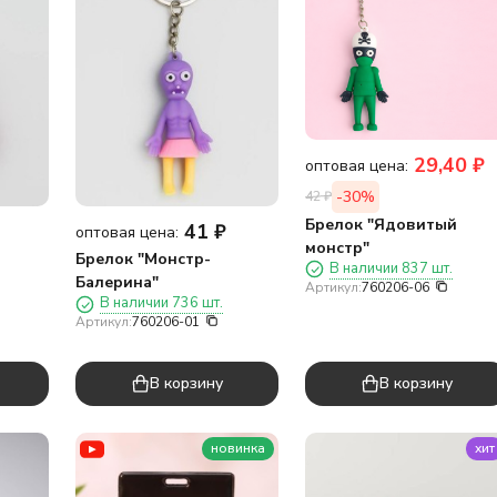
29,40
₽
оптовая цена:
-30%
42
₽
Брелок "Ядовитый
41
₽
оптовая цена:
монстр"
Брелок "Монстр-
В наличии 837 шт.
Балерина"
Артикул:
760206-06
В наличии 736 шт.
Артикул:
760206-01
В корзину
В корзину
новинка
хит