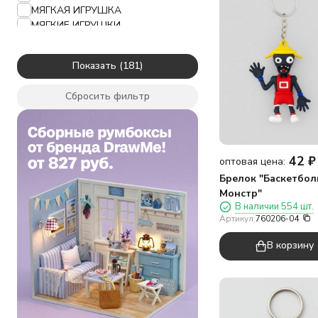
МЯГКАЯ ИГРУШКА
МЯГКИЕ ИГРУШКИ
НОСКИ
ОБЛОЖКА ДЛЯ ПАСПОРТА
Показать
ПЛАСТИКОВЫЙ ДЕРЖАТЕЛЬ ДЛЯ
КАРТ
Сбросить фильтр
ПОДСТАВКИ ДЛЯ ТЕЛЕФОНОВ
ПРАЗДНИЧНОЕ ОФОРМЛЕНИЕ
СВЕЧИ ДЛЯ ТОРТА
СЕРВИРОВКА СТОЛА
42
₽
СЛАДОСТИ
оптовая цена:
Брелок "Баскетбо
Монстр"
В наличии 554 шт.
Артикул:
760206-04
В корзину