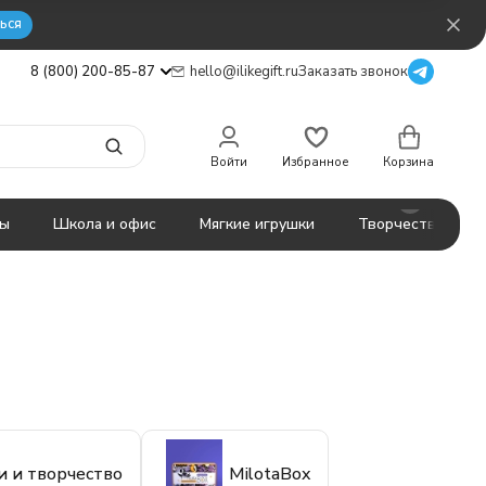
ься
8 (800) 200-85-87
hello@ilikegift.ru
Заказать звонок
Войти
Избранное
Корзина
ты
Школа и офис
Мягкие игрушки
Творчество
и и творчество
MilotaBox