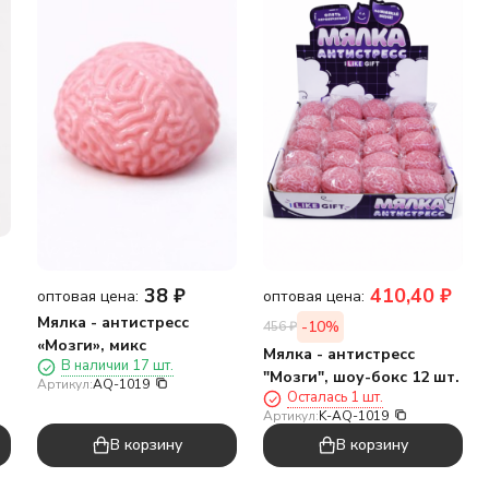
38
₽
410,40
₽
оптовая цена:
оптовая цена:
Мялка - антистресс
-10%
456
₽
«Мозги», микс
Мялка - антистресс
В наличии 17 шт.
"Мозги", шоу-бокс 12 шт.
Артикул:
AQ-1019
Осталась 1 шт.
Артикул:
K-AQ-1019
В корзину
В корзину