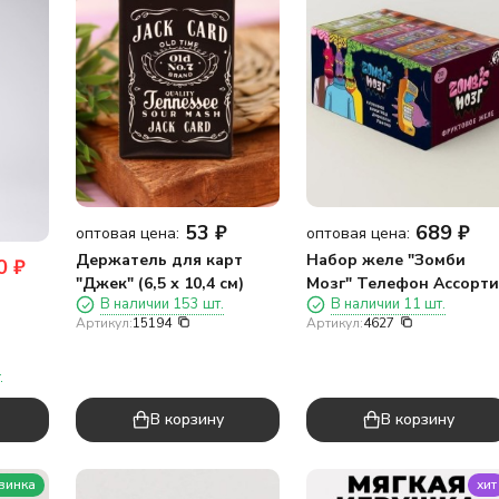
53
₽
689
₽
оптовая цена:
оптовая цена:
Держатель для карт
Набор желе "Зомби
0
₽
"Джек" (6,5 х 10,4 см)
Мозг" Телефон Ассорти
В наличии 153 шт.
В наличии 11 шт.
вкусов (шоубокс - 30 шт
Артикул:
15194
Артикул:
4627
.
В корзину
В корзину
винка
хит