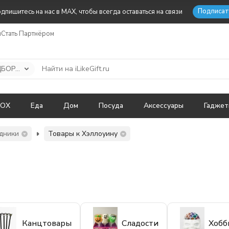
Подписат
дпишитесь на нас в MAX, чтобы всегда оставаться на связи
ы
Стать Партнёром
СЕЗОННЫЕ ПОДБОРКИ
BOX
Еда
Дом
Посуда
Аксессуары
Гадже
дники
Товары к Хэллоуину
Канцтовары
Сладости
Хобб