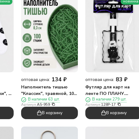
винка
новинка
134
₽
83
₽
оптовая цена:
оптовая цена:
Наполнитель тишью
Футляр для карт на
и", р.
"Классик", травяной, 100
ленте ПО ПЛАНУ.
В наличии 63 шт.
В наличии 279 шт.
гр
"Милый кот"
Артикул:
AS-959
Артикул:
128P-17
В корзину
В корзину