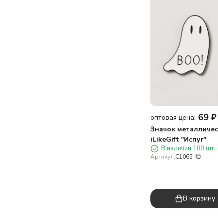
69
₽
оптовая цена:
Значок металличе
iLikeGift "Испуг"
В наличии 100 шт.
Артикул:
C1065
В корзину