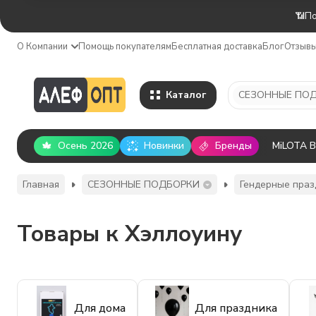
📶По
О Компании
Помощь покупателям
Бесплатная доставка
Блог
Отзыв
Каталог
Осень 2026
Новинки
Бренды
MiLOTA 
Главная
СЕЗОННЫЕ ПОДБОРКИ
Гендерные праз
Товары к Хэллоуину
Для дома
Для праздника