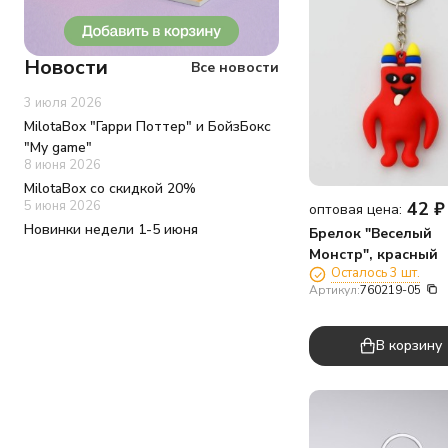
Новости
Все новости
3 июля 2026
MilotaBox "Гарри Поттер" и БойзБокс
"My game"
8 июня 2026
MilotaBox со скидкой 20%
5 июня 2026
42
₽
оптовая цена:
Новинки недели 1-5 июня
Брелок "Веселый
Монстр", красный
Осталось 3 шт.
Артикул:
760219-05
В корзину