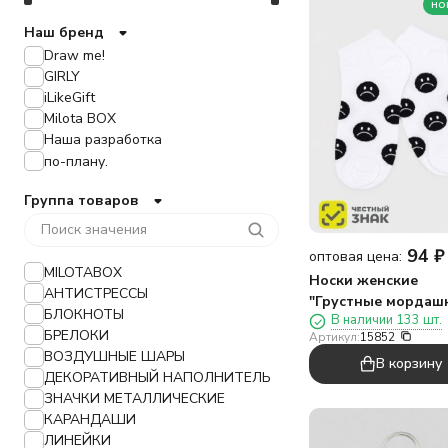
но
Наш бренд
Draw me!
GIRLY
iLikeGift
Milota BOX
Наша разработка
по-плану.
Группа товаров
94
₽
оптовая цена:
MILOTABOX
Носки женские
АНТИСТРЕССЫ
"Грустные мордашк
БЛОКНОТЫ
В наличии 133 шт.
35-40
БРЕЛОКИ
Артикул:
15852
ВОЗДУШНЫЕ ШАРЫ
В корзину
ДЕКОРАТИВНЫЙ НАПОЛНИТЕЛЬ
ЗНАЧКИ МЕТАЛЛИЧЕСКИЕ
КАРАНДАШИ
ЛИНЕЙКИ