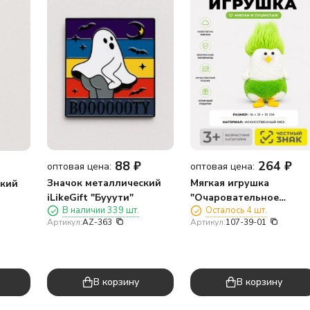
88
₽
264
₽
оптовая цена:
оптовая цена:
Значок металлический
Мягкая игрушка
ский
iLikeGift "Бууути"
"Очаровательное
В наличии 339 шт.
Осталось 4 шт.
создание", зеленая, 20-
Артикул:
AZ-363
Артикул:
107-39-01
23 см
В корзину
В корзину