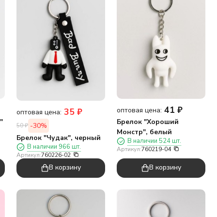
41
₽
оптовая цена:
35
₽
оптовая цена:
"
Брелок "Хороший
-30%
50
₽
Монстр", белый
Брелок "Чудак", черный
В наличии 524 шт.
В наличии 966 шт.
Артикул:
760219-04
Артикул:
760226-02
В корзину
В корзину