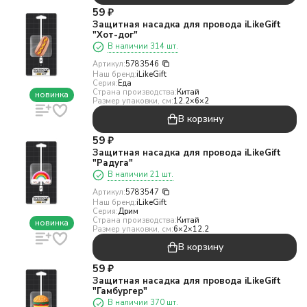
59
₽
Защитная насадка для провода iLikeGift
"Хот-дог"
В наличии 314 шт.
Артикул:
5783546
Наш бренд:
iLikeGift
Серия:
Еда
Страна производства:
Китай
новинка
Размер упаковки, см:
12.2×6×2
В корзину
59
₽
Защитная насадка для провода iLikeGift
"Радуга"
В наличии 21 шт.
Артикул:
5783547
Наш бренд:
iLikeGift
Серия:
Дрим
Страна производства:
Китай
новинка
Размер упаковки, см:
6×2×12.2
В корзину
59
₽
Защитная насадка для провода iLikeGift
"Гамбургер"
В наличии 370 шт.