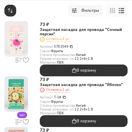
Фильтры
73
₽
Защитная насадка для провода "Сочный
персик"
Осталось 4 шт.
Артикул:
5783549
Серия:
Фрукты
Страна производства:
Китай
Размер упаковки, см:
12.2×6×1.8
Материал:
ПВХ
В корзину
73
₽
Защитная насадка для провода "Яблоко"
Осталась 1 шт.
Артикул:
T-04
Серия:
Фрукты
Страна производства:
Китай
Размер упаковки, см:
12.2×6×1.8
Материал:
ПВХ
хит
В корзину
73
₽