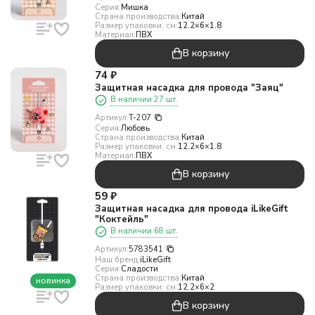
Серия:
Мишка
Страна производства:
Китай
Размер упаковки, см:
12.2×6×1.8
Материал:
ПВХ
В корзину
74
₽
Защитная насадка для провода "Заяц"
В наличии 27 шт.
Артикул:
T-207
Серия:
Любовь
Страна производства:
Китай
Размер упаковки, см:
12.2×6×1.8
Материал:
ПВХ
В корзину
59
₽
Защитная насадка для провода iLikeGift
"Коктейль"
В наличии 68 шт.
Артикул:
5783541
Наш бренд:
iLikeGift
Серия:
Сладости
Страна производства:
Китай
новинка
Размер упаковки, см:
12.2×6×2
В корзину