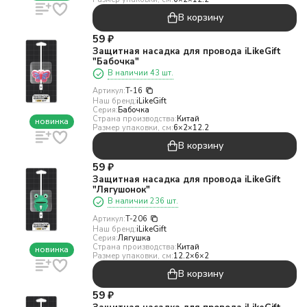
В корзину
59
₽
Защитная насадка для провода iLikeGift
"Бабочка"
В наличии 43 шт.
Артикул:
T-16
Наш бренд:
iLikeGift
Серия:
Бабочка
Страна производства:
Китай
новинка
Размер упаковки, см:
6×2×12.2
В корзину
59
₽
Защитная насадка для провода iLikeGift
"Лягушонок"
В наличии 236 шт.
Артикул:
T-206
Наш бренд:
iLikeGift
Серия:
Лягушка
Страна производства:
Китай
новинка
Размер упаковки, см:
12.2×6×2
В корзину
59
₽