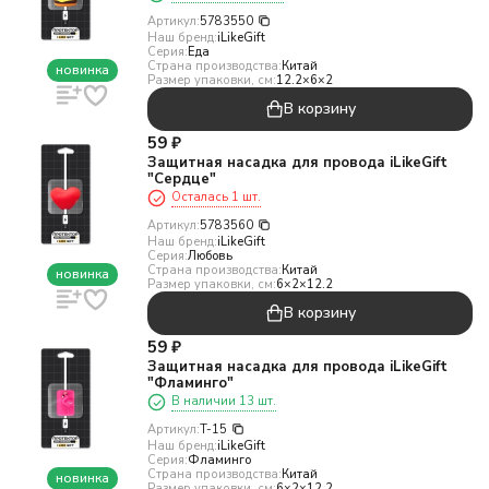
Артикул:
5783550
Наш бренд:
iLikeGift
Серия:
Еда
Страна производства:
Китай
новинка
Размер упаковки, см:
12.2×6×2
В корзину
59
₽
Защитная насадка для провода iLikeGift
"Сердце"
Осталась 1 шт.
Артикул:
5783560
Наш бренд:
iLikeGift
Серия:
Любовь
Страна производства:
Китай
новинка
Размер упаковки, см:
6×2×12.2
В корзину
59
₽
Защитная насадка для провода iLikeGift
"Фламинго"
В наличии 13 шт.
Артикул:
T-15
Наш бренд:
iLikeGift
Серия:
Фламинго
Страна производства:
Китай
новинка
Размер упаковки, см:
6×2×12.2