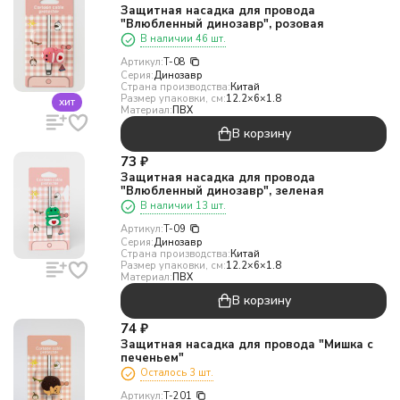
Защитная насадка для провода
"Влюбленный динозавр", розовая
В наличии 46 шт.
Артикул:
T-08
Серия:
Динозавр
Страна производства:
Китай
Размер упаковки, см:
12.2×6×1.8
хит
Материал:
ПВХ
В корзину
73
₽
Защитная насадка для провода
"Влюбленный динозавр", зеленая
В наличии 13 шт.
Артикул:
T-09
Серия:
Динозавр
Страна производства:
Китай
Размер упаковки, см:
12.2×6×1.8
Материал:
ПВХ
В корзину
74
₽
Защитная насадка для провода "Мишка с
печеньем"
Осталось 3 шт.
Артикул:
T-201