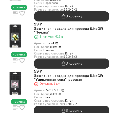
Серия:
Поросёнок
Страна производства:
Китай
новинка
Размер упаковки, см:
12.2×6×2
В корзину
59
₽
Защитная насадка для провода iLikeGift
"Пчелка"
В наличии 616 шт.
Артикул:
T-224
Наш бренд:
iLikeGift
Серия:
Пчёлка
Страна производства:
Китай
новинка
Размер упаковки, см:
12.2×6×2
В корзину
59
₽
Защитная насадка для провода iLikeGift
"Удивленная сова", розовая
Осталась 1 шт.
Артикул:
57837266
Наш бренд:
iLikeGift
Серия:
Сова
Страна производства:
Китай
новинка
Размер упаковки, см:
6×2×12.2
В корзину