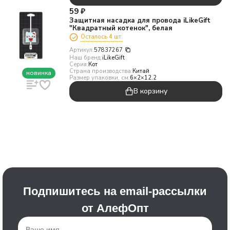
59
₽
Защитная насадка для провода iLikeGift
"Квадратный котенок", белая
Осталось 4 шт.
Артикул:
57837267
Наш бренд:
iLikeGift
Серия:
Кот
Страна производства:
Китай
новинка
Размер упаковки, см:
6×2×12.2
В корзину
Подпишитесь на email-рассылки
от АлефОпт