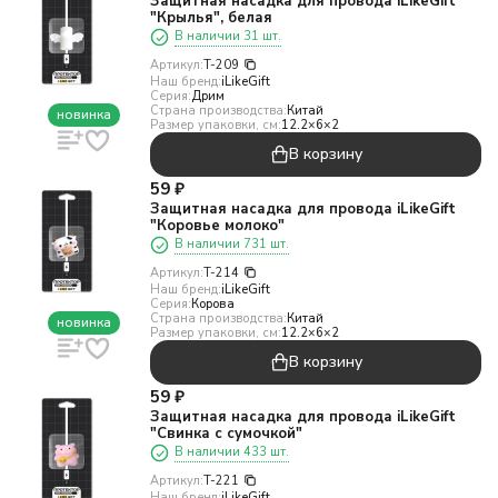
Защитная насадка для провода iLikeGift
"Крылья", белая
В наличии 31 шт.
Артикул:
T-209
Наш бренд:
iLikeGift
Серия:
Дрим
Страна производства:
Китай
новинка
Размер упаковки, см:
12.2×6×2
В корзину
59
₽
Защитная насадка для провода iLikeGift
"Коровье молоко"
В наличии 731 шт.
Артикул:
T-214
Наш бренд:
iLikeGift
Серия:
Корова
Страна производства:
Китай
новинка
Размер упаковки, см:
12.2×6×2
В корзину
59
₽
Защитная насадка для провода iLikeGift
"Свинка с сумочкой"
В наличии 433 шт.
Артикул:
T-221
Наш бренд:
iLikeGift