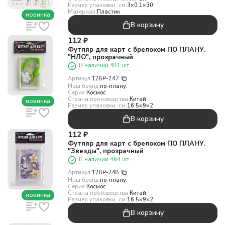
Размер упаковки, см:
3×0.1×30
Материал:
Пластик
новинка
В корзину
112
₽
Футляр для карт с брелоком ПО ПЛАНУ.
"НЛО", прозрачный
В наличии 481 шт.
Артикул:
128P-247
Наш бренд:
по-плану.
Серия:
Космос
Страна производства:
Китай
новинка
Размер упаковки, см:
16.5×9×2
В корзину
112
₽
Футляр для карт с брелоком ПО ПЛАНУ.
"Звезды", прозрачный
В наличии 464 шт.
Артикул:
128P-248
Наш бренд:
по-плану.
Серия:
Космос
Страна производства:
Китай
новинка
Размер упаковки, см:
16.5×9×2
В корзину