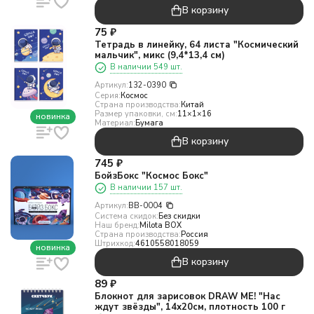
В корзину
75
₽
Тетрадь в линейку, 64 листа "Космический
мальчик", микс (9,4*13,4 см)
В наличии 549 шт.
Артикул:
132-0390
Серия:
Космос
Страна производства:
Китай
Размер упаковки, см:
11×1×16
новинка
Материал:
Бумага
В корзину
745
₽
БойзБокс "Космос Бокс"
В наличии 157 шт.
Артикул:
BB-0004
Система скидок:
Без скидки
Наш бренд:
Milota BOX
Страна производства:
Россия
Штрихкод:
4610558018059
новинка
В корзину
89
₽
Блокнот для зарисовок DRAW ME! "Нас
ждут звёзды", 14х20см, плотность 100 г