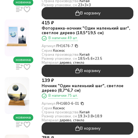
Страна производства:
Китай
новинка
Размер упаковки, см:
23×3×3
В корзину
415
₽
Фоторамка-ночник "Один маленький шаг",
светлое дерево (18,5*19,5 см)
В наличии 49 шт.
Артикул:
FH1676-7
Серия:
Космос
Страна производства:
Китай
Размер упаковки, см:
18.5×5.6×23.5
новинка
Материал:
дерево, стекло
В корзину
139
₽
Ночник "Один маленький шаг", светлое
дерево (8,7*6,7 см)
В наличии 75 шт.
Артикул:
FH1680-6-01
Серия:
Космос
Страна производства:
Китай
Размер упаковки, см:
19.3×3.8×18.9
новинка
Материал:
дерево, стекло
В корзину