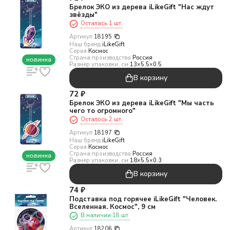
Брелок ЭКО из дерева iLikeGift "Нас ждут
звёзды"
Осталась 1 шт.
Артикул:
18195
Наш бренд:
iLikeGift
Серия:
Космос
Страна производства:
Россия
новинка
Размер упаковки, см:
13×5.5×0.5
В корзину
72
₽
Брелок ЭКО из дерева iLikeGift "Мы часть
чего то огромного"
Осталось 2 шт.
Артикул:
18197
Наш бренд:
iLikeGift
Серия:
Космос
Страна производства:
Россия
новинка
Размер упаковки, см:
18×5.5×0.3
В корзину
74
₽
Подставка под горячее iLikeGift "Человек.
Вселенная. Космос", 9 см
В наличии 18 шт.
Артикул:
18206