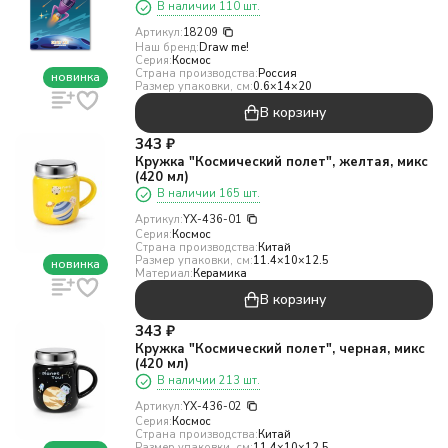
В наличии 110 шт.
Артикул:
18209
Наш бренд:
Draw me!
Серия:
Космос
Страна производства:
Россия
новинка
Размер упаковки, см:
0.6×14×20
В корзину
343
₽
Кружка "Космический полет", желтая, микс
(420 мл)
В наличии 165 шт.
Артикул:
YX-436-01
Серия:
Космос
Страна производства:
Китай
Размер упаковки, см:
11.4×10×12.5
новинка
Материал:
Керамика
В корзину
343
₽
Кружка "Космический полет", черная, микс
(420 мл)
В наличии 213 шт.
Артикул:
YX-436-02
Серия:
Космос
Страна производства:
Китай
Размер упаковки, см:
11.4×10×12.5