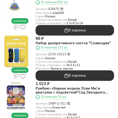
В наличии 882 шт.
Артикул:
XZ4475
Наш бренд:
iLikeGift
Серия:
Космос
Страна производства:
Китай
новинка
Размер упаковки, см:
5.5×0.5×14
В корзину
66
₽
Набор декоративного скотча "Созвездие"
В наличии 371 шт.
Артикул:
22TX-15223
Серия:
Космос
Страна производства:
Китай
Размер упаковки, см:
8×3.5×11
Материал:
Бумага, каучук
новинка
В корзину
1 023
₽
Румбокс-сборная модель Draw Me! в
шкатулке с подсветкой"Сад Звездного
Света", 14,3*8*3см
В наличии 76 шт.
Артикул:
190P-Q-011
Наш бренд:
Draw me!
Серия:
Космос
Страна производства:
Китай
новинка
Размер упаковки, см:
8×3×14.3