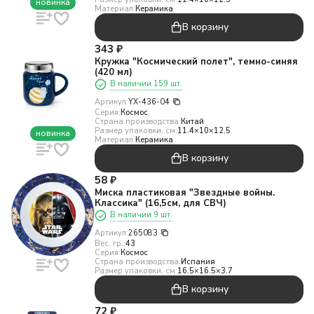
новинка
Материал:
Керамика
В корзину
343
₽
Кружка "Космический полет", темно-синяя
(420 мл)
В наличии 159 шт.
Артикул:
YX-436-04
Серия:
Космос
Страна производства:
Китай
Размер упаковки, см:
11.4×10×12.5
новинка
Материал:
Керамика
В корзину
58
₽
Миска пластиковая "Звездные войны.
Классика" (16,5см, для СВЧ)
В наличии 9 шт.
Артикул:
265083
Вес, гр.:
43
Серия:
Космос
Страна производства:
Испания
Размер упаковки, см:
16.5×16.5×3.7
В корзину
72
₽