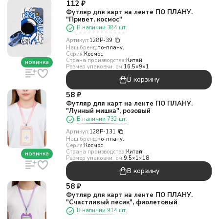
112
₽
Футляр для карт на ленте ПО ПЛАНУ.
"Привет, космос"
В наличии 384 шт.
Артикул:
128P-39
Наш бренд:
по-плану.
Серия:
Космос
Страна производства:
Китай
новинка
Размер упаковки, см:
16.5×9×1
В корзину
58
₽
Футляр для карт на ленте ПО ПЛАНУ.
"Лунный мишка", розовый
В наличии 732 шт.
Артикул:
128P-131
Наш бренд:
по-плану.
Серия:
Космос
Страна производства:
Китай
новинка
Размер упаковки, см:
9.5×1×18
В корзину
58
₽
Футляр для карт на ленте ПО ПЛАНУ.
"Счастливый песик", фиолетовый
В наличии 914 шт.