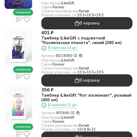
Наш бренд:
iLikeGift
Серия:
Космос
Страна производства:
Китай
новинка
Размер упаковки, см:
10.5×10.5×19.5
В корзину
401
₽
Тамблер iLikeGift с подсветкой
"Космическая планета", синий (380 мл)
В наличии 24 шт.
Артикул:
BD1906S-02
Наш бренд:
iLikeGift
Серия:
Космос
Страна производства:
Китай
новинка
Размер упаковки, см:
10.5×10.5×19.5
В корзину
356
₽
Тамблер iLikeGift "Кот космонавт", розовый
(400 мл)
В наличии 11 шт.
Артикул:
AP1646-01
Наш бренд:
iLikeGift
Серия:
Космос
Страна производства:
Китай
новинка
Размер упаковки, см:
10×9.8×22