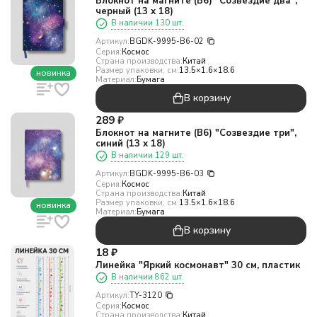
Блокнот на магните (B6) "Созвездие два",
черный (13 х 18)
В наличии 130 шт.
Артикул:
BGDK-9995-B6-02
Серия:
Космос
Страна производства:
Китай
Размер упаковки, см:
13.5×1.6×18.6
новинка
Материал:
Бумага
В корзину
289
₽
Блокнот на магните (B6) "Созвездие три",
синий (13 х 18)
В наличии 129 шт.
Артикул:
BGDK-9995-B6-03
Серия:
Космос
Страна производства:
Китай
Размер упаковки, см:
13.5×1.6×18.6
новинка
Материал:
Бумага
В корзину
18
₽
Линейка "Яркий космонавт" 30 см, пластик
В наличии 862 шт.
Артикул:
TY-3120
Серия:
Космос
Страна производства:
Китай