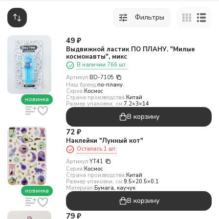
Фильтры
49
₽
Выдвижной ластик ПО ПЛАНУ. "Милые
космонавты", микс
В наличии 766 шт.
Артикул:
BD-7105
Наш бренд:
по-плану.
Серия:
Космос
Страна производства:
Китай
новинка
Размер упаковки, см:
7.2×3×14
В корзину
72
₽
Наклейки "Лунный кот"
Осталась 1 шт.
Артикул:
YT41
Серия:
Космос
Страна производства:
Китай
Размер упаковки, см:
9.5×20.5×0.1
Материал:
Бумага, каучук
новинка
В корзину
79
₽