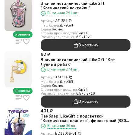
Значок металлический iLikeGift
"Космический коктейль"
В наличии 291 шт.
Артикул:
AZ-384
Наш бренд:
iLikeGift
Серия:
Космос
Страна производства:
Китай
новинка
Размер упаковки, см:
6.5×10×1
В корзину
92
₽
Значок металлический iLikeGift "Кот
Лунный рыбак"
В наличии 274 шт.
Артикул:
XZ4564
Наш бренд:
iLikeGift
Серия:
Космос
Страна производства:
Китай
новинка
Размер упаковки, см:
6.5×0.5×10
В корзину
401
₽
Тамблер iLikeGift с подсветкой
"Космическая планета", фиолетовый (380
мл)
В наличии 36 шт.
Артикул:
BD1906S-01