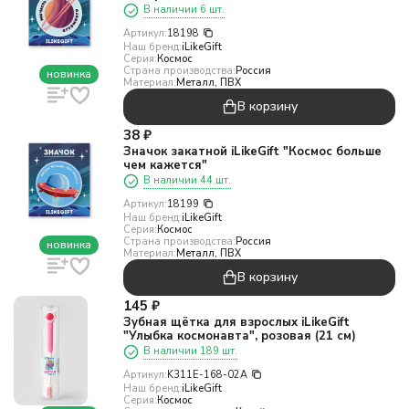
В наличии 6 шт.
Артикул:
18198
Наш бренд:
iLikeGift
Серия:
Космос
Страна производства:
Россия
новинка
Материал:
Металл, ПВХ
В корзину
38
₽
Значок закатной iLikeGift "Космос больше
чем кажется"
В наличии 44 шт.
Артикул:
18199
Наш бренд:
iLikeGift
Серия:
Космос
Страна производства:
Россия
новинка
Материал:
Металл, ПВХ
В корзину
145
₽
Зубная щётка для взрослых iLikeGift
"Улыбка космонавта", розовая (21 см)
В наличии 189 шт.
Артикул:
K311E-168-02A
Наш бренд:
iLikeGift
Серия:
Космос