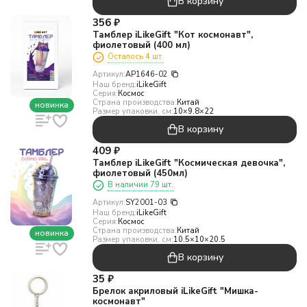
В корзину
356
₽
Тамблер iLikeGift "Кот космонавт",
фиолетовый (400 мл)
Осталось 4 шт.
Артикул:
AP1646-02
Наш бренд:
iLikeGift
Серия:
Космос
Страна производства:
Китай
новинка
Размер упаковки, см:
10×9.8×22
В корзину
409
₽
Тамблер iLikeGift "Космическая девочка",
фиолетовый (450мл)
В наличии 79 шт.
Артикул:
SY2001-03
Наш бренд:
iLikeGift
Серия:
Космос
Страна производства:
Китай
новинка
Размер упаковки, см:
10.5×10×20.5
В корзину
35
₽
Брелок акриловый iLikeGift "Мишка-
космонавт"