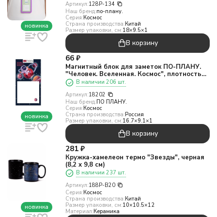
Артикул:
128P-134
Наш бренд:
по-плану.
Серия:
Космос
Страна производства:
Китай
новинка
Размер упаковки, см:
18×9.5×1
В корзину
66
₽
Магнитный блок для заметок ПО-ПЛАНУ.
"Человек. Вселенная. Космос", плотность
80 г.
В наличии 206 шт.
Артикул:
18202
Наш бренд:
ПО ПЛАНУ.
Серия:
Космос
Страна производства:
Россия
новинка
Размер упаковки, см:
16.7×9.1×1
В корзину
281
₽
Кружка-хамелеон термо "Звезды", черная
(8,2 x 9,8 см)
В наличии 237 шт.
Артикул:
188P-B20
Серия:
Космос
Страна производства:
Китай
Размер упаковки, см:
10×10.5×12
новинка
Материал:
Керамика