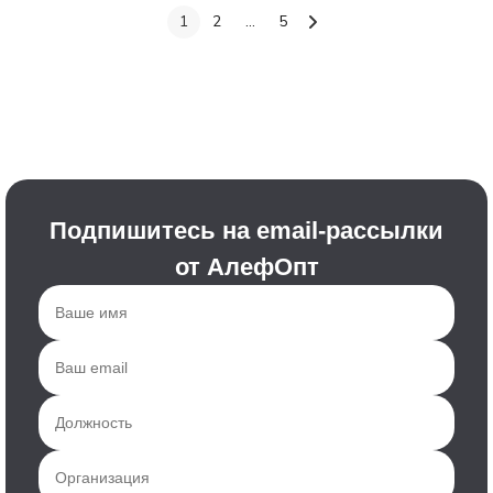
1
2
...
5
Подпишитесь на email-рассылки
от АлефОпт