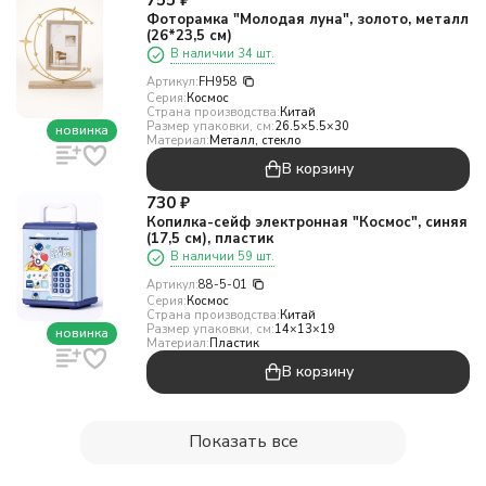
755
₽
Фоторамка "Молодая луна", золото, металл
(26*23,5 см)
В наличии 34 шт.
Артикул:
FH958
Серия:
Космос
Страна производства:
Китай
Размер упаковки, см:
26.5×5.5×30
новинка
Материал:
Металл, стекло
В корзину
730
₽
Копилка-сейф электронная "Космос", синяя
(17,5 см), пластик
В наличии 59 шт.
Артикул:
88-5-01
Серия:
Космос
Страна производства:
Китай
Размер упаковки, см:
14×13×19
новинка
Материал:
Пластик
В корзину
Показать все