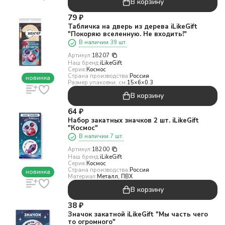
В корзину
79
₽
Табличка на дверь из дерева iLikeGift
"Покоряю вселенную. Не входить!"
В наличии 39 шт.
Артикул:
18207
Наш бренд:
iLikeGift
Серия:
Космос
Страна производства:
Россия
новинка
Размер упаковки, см:
15×6×0.3
В корзину
64
₽
Набор закатных значков 2 шт. iLikeGift
"Космос"
В наличии 7 шт.
Артикул:
18200
Наш бренд:
iLikeGift
Серия:
Космос
Страна производства:
Россия
новинка
Материал:
Металл, ПВХ
В корзину
38
₽
Значок закатной iLikeGift "Мы часть чего
то огромного"