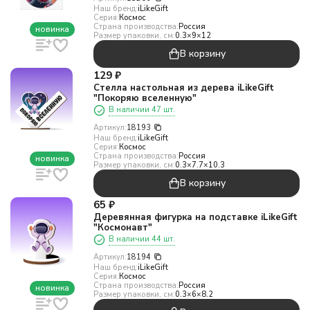
Наш бренд:
iLikeGift
Серия:
Космос
Страна производства:
Россия
новинка
Размер упаковки, см:
0.3×9×12
В корзину
129
₽
Стелла настольная из дерева iLikeGift
"Покоряю вселенную"
В наличии 47 шт.
Артикул:
18193
Наш бренд:
iLikeGift
Серия:
Космос
Страна производства:
Россия
новинка
Размер упаковки, см:
0.3×7.7×10.3
В корзину
65
₽
Деревянная фигурка на подставке iLikeGift
"Космонавт"
В наличии 44 шт.
Артикул:
18194
Наш бренд:
iLikeGift
Серия:
Космос
Страна производства:
Россия
новинка
Размер упаковки, см:
0.3×6×8.2