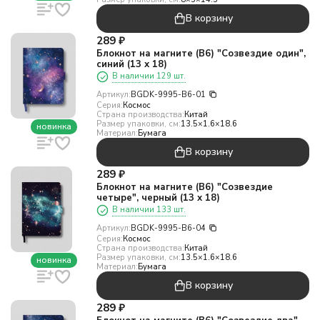
В корзину
289
₽
Блокнот на магните (B6) "Созвездие один",
синий (13 х 18)
В наличии 129 шт.
Артикул:
BGDK-9995-B6-01
Серия:
Космос
Страна производства:
Китай
Размер упаковки, см:
13.5×1.6×18.6
новинка
Материал:
Бумага
В корзину
289
₽
Блокнот на магните (B6) "Созвездие
четыре", черный (13 х 18)
В наличии 133 шт.
Артикул:
BGDK-9995-B6-04
Серия:
Космос
Страна производства:
Китай
Размер упаковки, см:
13.5×1.6×18.6
новинка
Материал:
Бумага
В корзину
289
₽